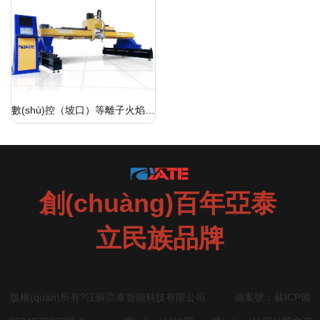
數(shù)控（坡口）等離子火焰切
割機
創(chuàng)百年亞泰
立民族品牌
版權(quán)所有?江蘇亞泰智能科技有限公司 備案號：
蘇ICP備