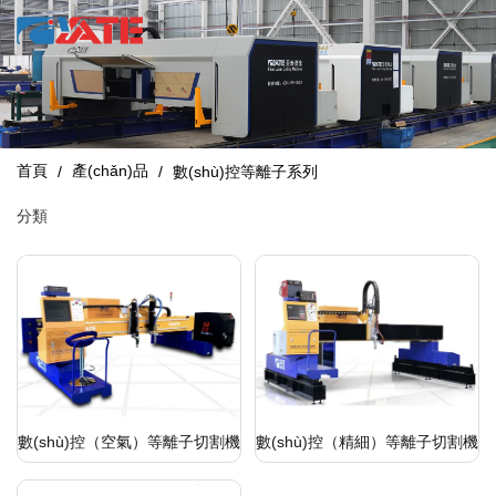
首頁
產(chǎn)品
/
/
數(shù)控等離子系列
分類
數(shù)控（空氣）等離子切割機
數(shù)控（精細）等離子切割機