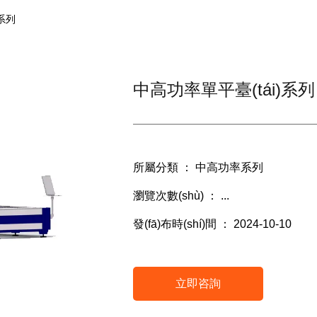
)系列
中高功率單平臺(tái)系列
所屬分類 ：
中高功率系列
瀏覽次數(shù) ：
...
發(fā)布時(shí)間 ： 2024-10-10
立即咨詢