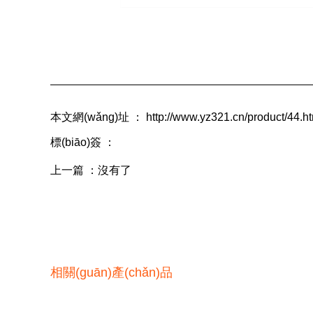
本文網(wǎng)址 ： http://www.yz321.cn/product/44.ht
標(biāo)簽 ：
上一篇 ：
沒有了
相關(guān)產(chǎn)品