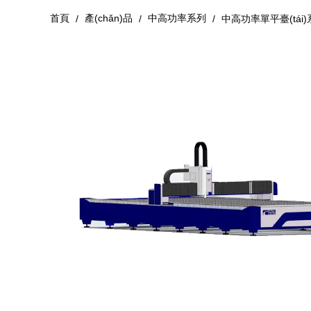
首頁
產(chǎn)品
中高功率系列
/
/
/
中高功率單平臺(tái